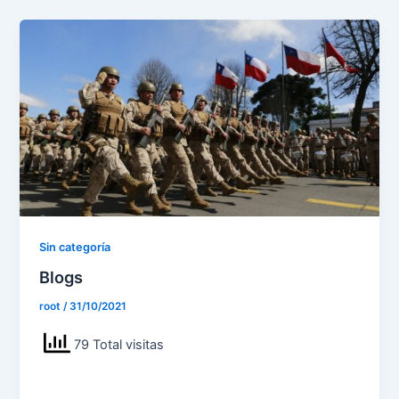
Ir
al
contenido
Sin categoría
Blogs
root
/
31/10/2021
79 Total visitas