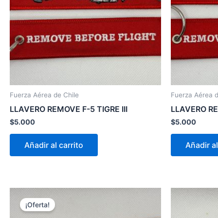
Fuerza Aérea de Chile
Fuerza Aérea d
LLAVERO REMOVE F-5 TIGRE III
LLAVERO R
$
5.000
$
5.000
Añadir al carrito
Añadir al
El
El
precio
precio
¡Oferta!
original
actual
era:
es: