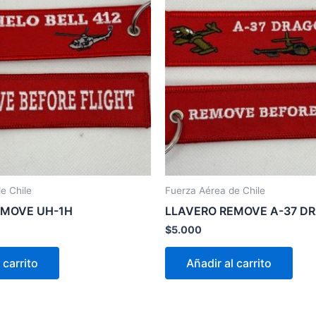
e Chile
Fuerza Aérea de Chile
EMOVE UH-1H
LLAVERO REMOVE A-37 D
$
5.000
 carrito
Añadir al carrito