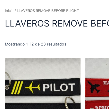
Ordenado
Ir
por
al
los
Inicio
/ LLAVEROS REMOVE BEFORE FLIGHT
últimos
contenido
LLAVEROS REMOVE BEF
Mostrando 1–12 de 23 resultados