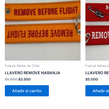
$5.000.
$3.500.
Fuerza Aérea de Chile
Fuerza Aérea d
LLAVERO REMOVE NARANJA
LLAVERO R
$
5.000
$
3.500
$
5.000
Añadir al carrito
Añadir al