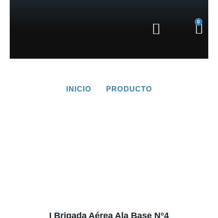
Ir
al
0
Car
contenido
INICIO
PRODUCTO
Producto
I Brigada Aérea Ala Base N°4