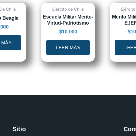
De Chile
Ejército de Chile
Ejército
Escuela Militar Merito-
Merito Mil
o Beagle
Virtud-Patriotismo
EJE
.000
$
10.000
$
10
 MÁS
LEER MÁS
LEE
Sitio
Con