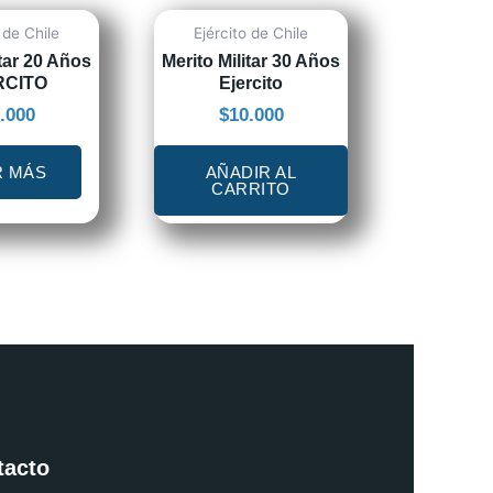
 de Chile
Ejército de Chile
itar 20 Años
Merito Militar 30 Años
RCITO
Ejercito
.000
$
10.000
R MÁS
AÑADIR AL
CARRITO
tacto