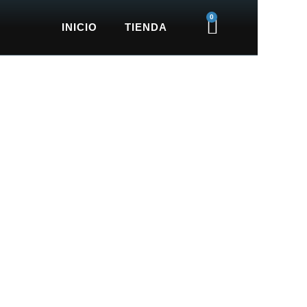
0
Cart
INICIO
TIENDA