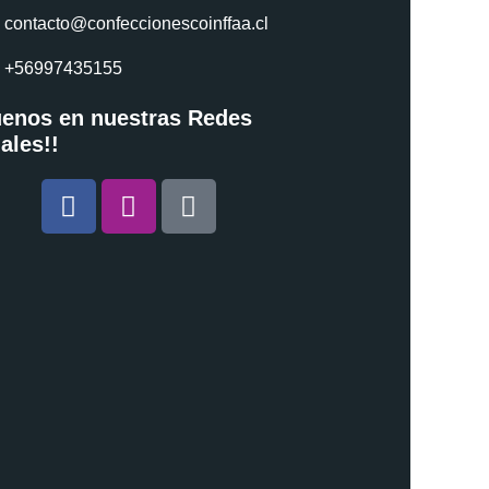
contacto@confeccionescoinffaa.cl
+56997435155
uenos en nuestras Redes
ales!!
Facebook
Instagram
Tiktok