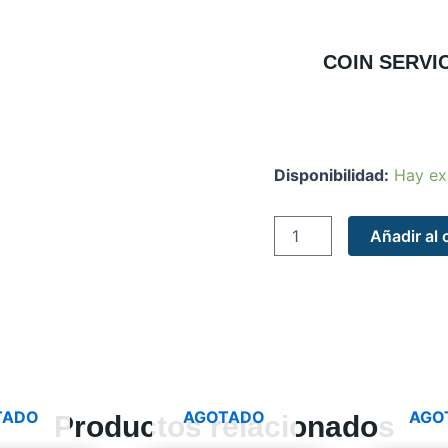
COIN SERVI
COIN
Disponibilidad:
Hay ex
SERVICIO
DE
AYUDANTIA
Añadir al 
GENERAL
cantidad
TADO
AGOTADO
AGO
Productos relacionados