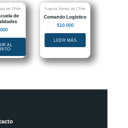
ea de Chile
Fuerza Aérea de Chile
cuela de
Comando Logístico
alidades
$
10.000
.000
LEER MÁS
IR AL
RITO
tacto