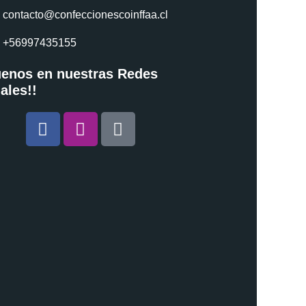
contacto@confeccionescoinffaa.cl
+56997435155
uenos en nuestras Redes
ales!!
Facebook
Instagram
Tiktok