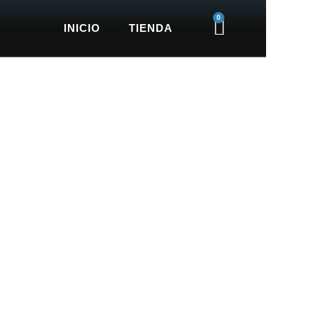
0
Cart
INICIO
TIENDA