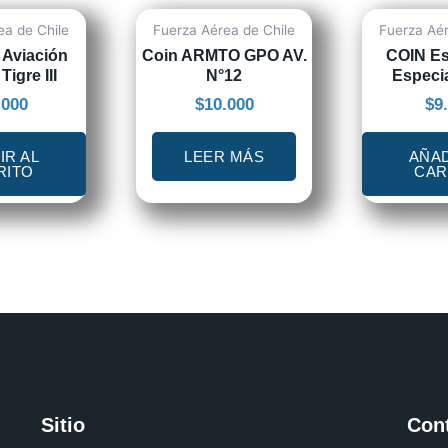
ea de Chile
Fuerza Aérea de Chile
Fuerza Aér
 Aviación
Coin ARMTO GPO AV.
COIN Es
Tigre III
N°12
Especi
.000
$
10.000
$
9
IR AL
LEER MÁS
AÑAD
RITO
CAR
Sitio
Con