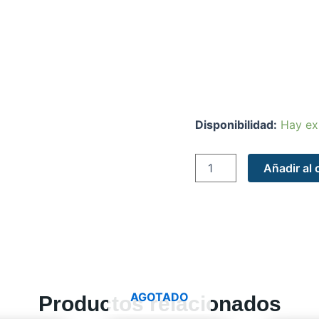
FACH
Disponibilidad:
Hay ex
Suboficial
cantidad
Añadir al 
AGOTADO
Productos relacionados