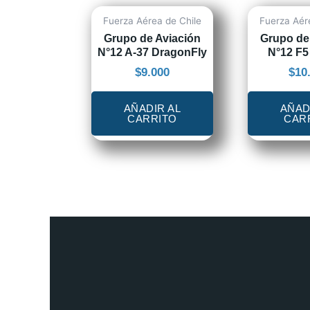
Fuerza Aérea de Chile
Fuerza Aér
Grupo de Aviación
Grupo de
N°12 A-37 DragonFly
N°12 F5 
$
9.000
$
10
AÑADIR AL
AÑAD
CARRITO
CAR