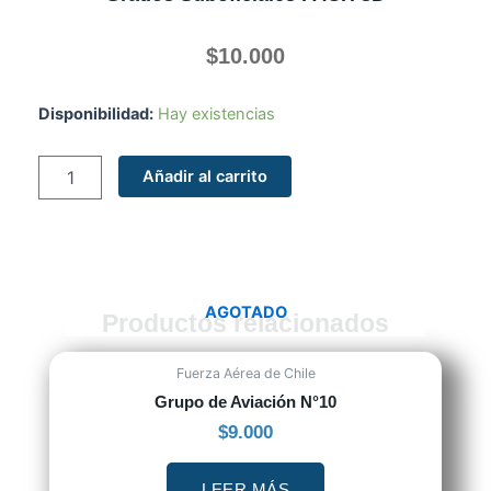
$
10.000
Grados
Disponibilidad:
Hay existencias
Suboficiales
FACH
Añadir al carrito
3D
cantidad
AGOTADO
Productos relacionados
Fuerza Aérea de Chile
Grupo de Aviación N°10
$
9.000
LEER MÁS