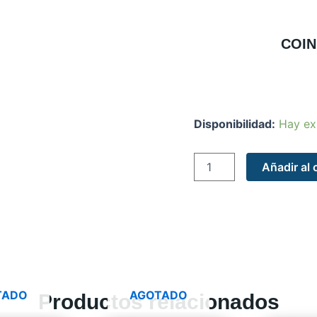
COIN 
COIN
Disponibilidad:
Hay ex
Prefectura
del
Maipo
Añadir al 
cantidad
TADO
AGOTADO
Productos relacionados