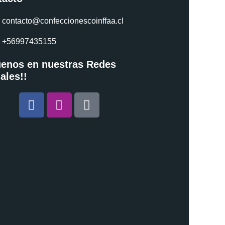
contacto@confeccionescoinffaa.cl
+56997435155
uenos en nuestras Redes
ales!!
Facebook
Instagram
Tiktok