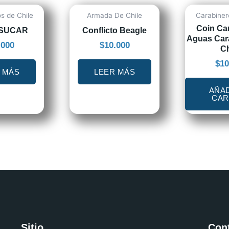
s de Chile
Armada De Chile
Carabiner
Coin Ca
ESUCAR
Conflicto Beagle
Aguas Car
.000
$
10.000
Ch
$
10
 MÁS
LEER MÁS
AÑAD
CAR
Sitio
Con