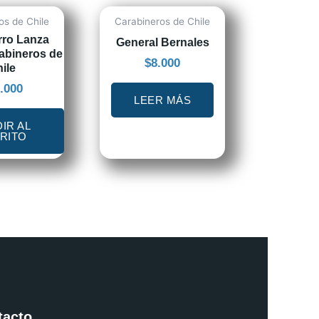
os de Chile
Carabineros de Chile
rro Lanza
General Bernales
abineros de
$
8.000
ile
.000
LEER MÁS
IR AL
RITO
tacto