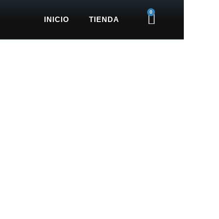
0
Cart
INICIO
TIENDA